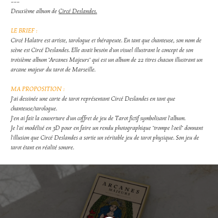
---
Deuxième album de
Circé Deslandes.
LE BRIEF :
Circé Halatre est artiste, tarologue et thérapeute. En tant que chanteuse, son nom de
scène est Circé Deslandes. Elle avait besoin d'un visuel illustrant le concept de son
troisième album "Arcanes Majeurs" qui est un album de 22 titres chacun illustrant un
arcane majeur du tarot de Marseille.
MA PROPOSITION :
J'ai dessinée une carte de tarot représentant Circé Deslandes en tant que
chanteuse/tarologue.
J'en ai fait la couverture d'un coffret de jeu de Tarot fictif symbolisant l'album.
Je l'ai modélisé en 3D pour en faire un rendu photographique "trompe l'oeil" donnant
l'illusion que Circé Deslandes a sortie un véritable jeu de tarot physique. Son jeu de
tarot étant en réalité sonore.