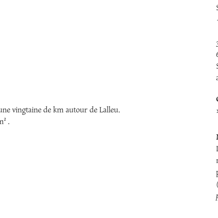
a
ne vingtaine de km autour de Lalleu.
 m
²
.