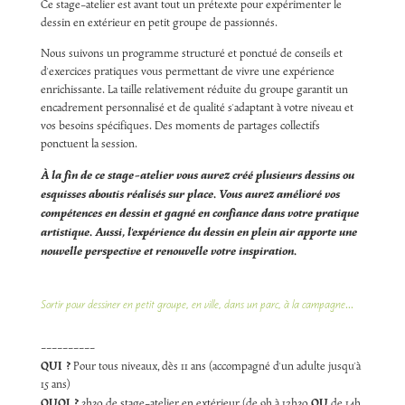
Ce stage-atelier est avant tout un prétexte pour expérimenter le
dessin en extérieur en petit groupe de passionnés.
Nous suivons un programme structuré et ponctué de conseils et
d'exercices pratiques vous permettant de vivre une expérience
enrichissante. La taille relativement réduite du groupe garantit un
encadrement personnalisé et de qualité s'adaptant à votre niveau et
vos besoins spécifiques. Des moments de partages collectifs
ponctuent la session.
À la fin de ce stage-atelier vous aurez créé plusieurs dessins ou
esquisses aboutis réalisés sur place. Vous aurez amélioré vos
compétences en dessin et gagné en confiance dans votre pratique
artistique. Aussi, l'expérience du dessin en plein air apporte une
nouvelle perspective et renouvelle votre inspiration.
Sortir pour dessiner en petit groupe, en ville, dans un parc, à la campagne...
----------
QUI ?
Pour tous niveaux, dès 11 ans (accompagné d'un adulte jusqu'à
15 ans)
QUOI ?
OU
3h30 de stage-atelier en extérieur (de 9h à 12h30
de 14h