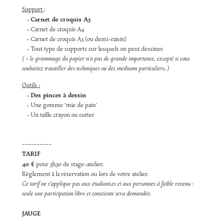
Support
:
Carnet de croquis A5
-
- Carnet de croquis A4
- Carnet de croquis A3 (ou demi-raisin)
- Tout type de supports sur lesquels on peut dessiner.
( > le grammage du papier n'a pas de grande importance, excepté si vous
souhaitez travailler des techniques ou des mediums particuliers. )
Outils :
Des pinces à dessin
-
- Une gomme "mie de pain"
- Un taille crayon ou cutter
----------
TARIF
40 €
pour 3h30 de stage-atelier.
Règlement à la réservation ou lors de votre atelier.
Ce tarif ne s’applique pas aux étudiant.es et aux personnes à faible revenu :
seule une participation libre et consciente sera demandée.
JAUGE